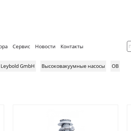
ора
Сервис
Новости
Контакты
 Leybold GmbH
Высоковакуумные насосы
OB