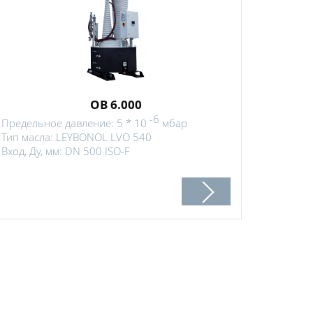
OB 6.000
-6
Предельное давление: 5 * 10
мбар
Тип масла: LEYBONOL LVO 540
Вход, Ду, мм: DN 500 ISO-F