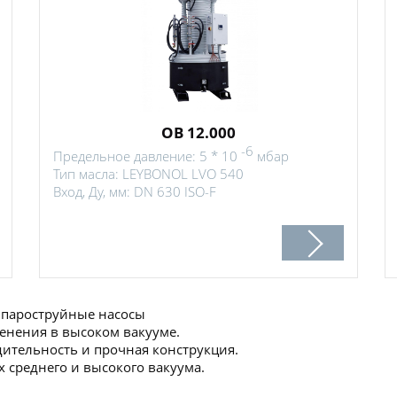
OB 12.000
-6
Предельное давление: 5 * 10
мбар
Тип масла: LEYBONOL LVO 540
Вход, Ду, мм: DN 630 ISO-F
пароструйные насосы
енения в высоком вакууме.
ительность и прочная конструкция.
 среднего и высокого вакуума.