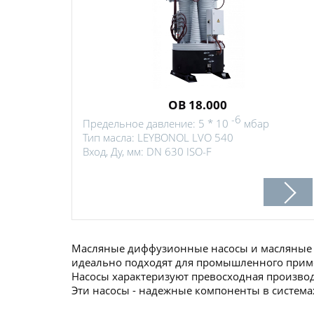
OB 18.000
-6
Предельное давление: 5 * 10
мбар
Тип масла: LEYBONOL LVO 540
Вход, Ду, мм: DN 630 ISO-F
Масляные диффузионные насосы и масляные 
идеально подходят для промышленного прим
Насосы характеризуют превосходная производ
Эти насосы - надежные компоненты в системах