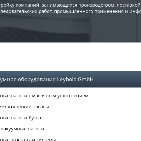
 тройку компаний, занимающихся производством, поставко
сследовательских работ, промышленного применения и ин
умное оборудование Leybold GmbH
ные насосы с масляным уплотнением
механические насосы
ные насосы Рутса
вакуумные насосы
ные агрегаты и системы