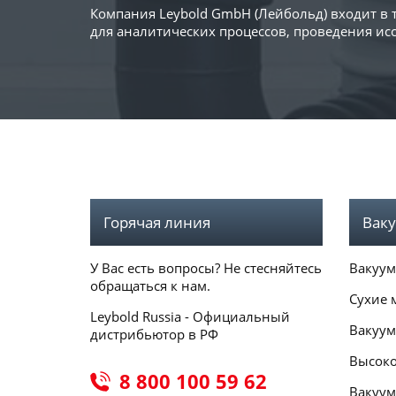
Компания Leybold GmbH (Лейбольд) входит в
для аналитических процессов, проведения и
Горячая линия
Ваку
У Вас есть вопросы? Не стесняйтесь
Вакуум
обращаться к нам.
Сухие 
Leybold Russia - Официальный
Вакуум
дистрибьютор в РФ
Высоко
8 800 100 59 62
Вакуум