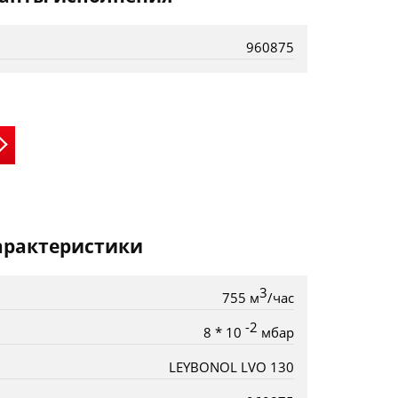
960875
арактеристики
3
755 м
/час
-2
8 * 10
мбар
LEYBONOL LVO 130