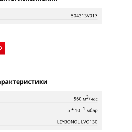
504313V017
арактеристики
3
560 м
/час
-1
5 * 10
мбар
LEYBONOL LVO130