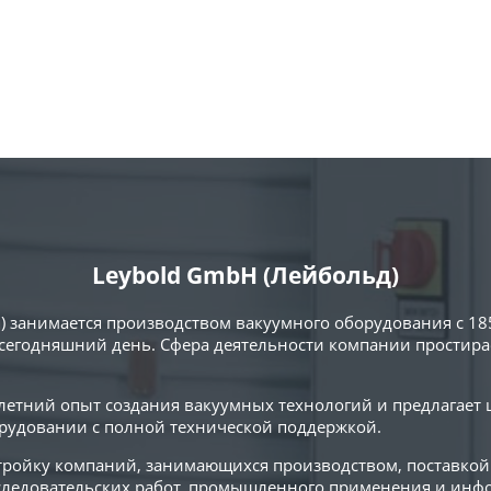
Leybold GmbH (Лейбольд)
) занимается производством вакуумного оборудования с 18
сегодняшний день. Сфера деятельности компании простирае
0-летний опыт создания вакуумных технологий и предлагает
удовании с полной технической поддержкой.
 тройку компаний, занимающихся производством, поставко
сследовательских работ, промышленного применения и ин