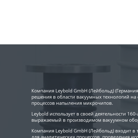
Компания Leybold GmbH (Лейбольд) (Германия
решения в области вакуумных технологий на 
процессов напыления микрочипов.
Leybold использует в своей деятельности 16
выражаемый в производимом вакуумном обор
Компания Leybold GmbH (Лейбольд) входит в
для аналитических процессов, проведения и